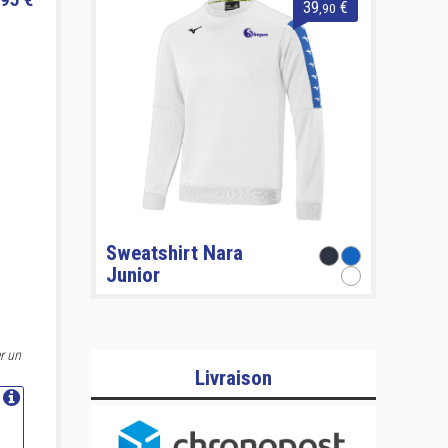
39
€
,90
Sweatshirt Nara
Junior
r un
Livraison