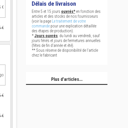
Délais de livraison
5 €
Entre 5 et 15 jours
ouvrés*
en fonction des
articles et des stocks de nos fournisseurs
(voir la page
Le traitement de votre
commande
pour une explication détaillée
5 €
des étapes de production).
*
Jours ouvrés
: du lundi au vendredi, sauf
jours fériés et jours de fermetures annuelles
(fêtes de fin d'année et été).
** Sous réserve de disponibilité de l'article
chez le fabricant
ogo
Plus d'articles...
5 €
5 €