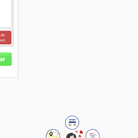
u de
ion
er