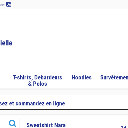
gram
ielle
s
T-shirts, Debardeurs
Hoodies
Survêtemen
& Polos
sez et commandez en ligne
Sweatshirt Nara
34,