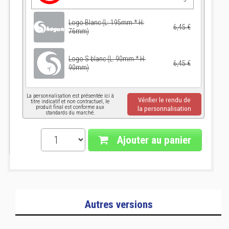
Logo Blanc (L: 195mm * H:
6,45 €
76mm)
Logo S blanc (L: 90mm * H:
6,45 €
90mm)
La personnalisation est présentée ici à
Vérifier le rendu de
titre indicatif et non contractuel, le
produit final est conforme aux
la personnalisation
standards du marché.
Ajouter au panier
Autres versions