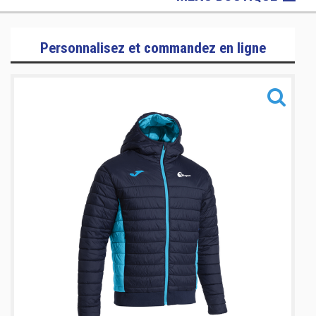
Kimonos Karaté
Personnalisez et commandez en ligne
Kimonos Judo
Protections Karaté
T-shirts, Debardeurs & Polos
Hoodies
Survêtements
Vestes & Blousons
Sacs
Accessoires