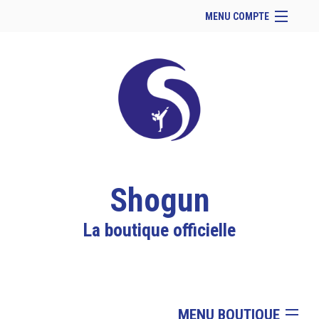
MENU COMPTE
Accueil
Retour à notre site
Facebook
Instagram
Se connecter
Panier (
vide
)
Shogun
La boutique officielle
MENU BOUTIQUE