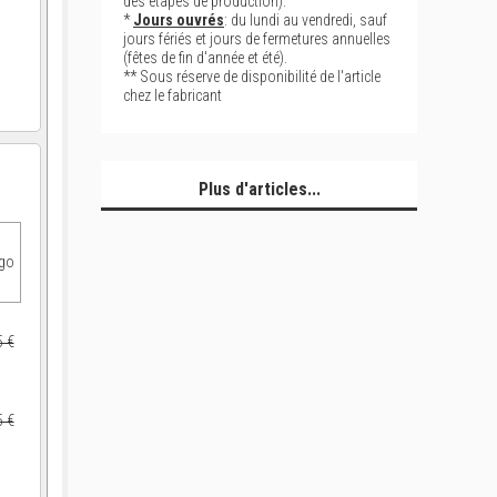
des étapes de production).
*
Jours ouvrés
: du lundi au vendredi, sauf
jours fériés et jours de fermetures annuelles
(fêtes de fin d'année et été).
** Sous réserve de disponibilité de l'article
chez le fabricant
Plus d'articles...
ogo
5 €
5 €