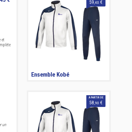
59
€
,40
 et
omplète
Ensemble Kobé
À PARTIR DE
58
€
,90
r un