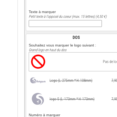
Texte à marquer
Petit texte à l'opposé du coeur (max. 15 lettres) (4,50 €)
DOS
Souhaitez vous marquer le logo suivant :
Grand logo en haut du dos
Pas de l
Logo (L: 275mm * H: 108mm)
7,9
logo S (L: 173mm * H: 173mm)
7,9
Numéro à marquer