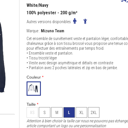
White/Navy
100% polyester - 200 g/m²
Autres versions disponibles
Marque :
Mizuno Team
Cet ensemble de survêtement veste et pantalon léger, confortable
chaleureux grâce à son tissu brossé vous propose une tenue c
pour effectuer des entraînements par temps froid.
• Ensemble veste et pantalon.
• Tissu tricoté léger
• Veste avec design asymétrique et détails en contraste
• Pantalon avec 2 poches latérales et zip en bas de jambe.
Couleur
*
Taille
*
XS
S
M
L
XL
2XL
Attention à bien choisir la taille car nous ne pouvons pas échange
article comportant un logo ou une personnalisation