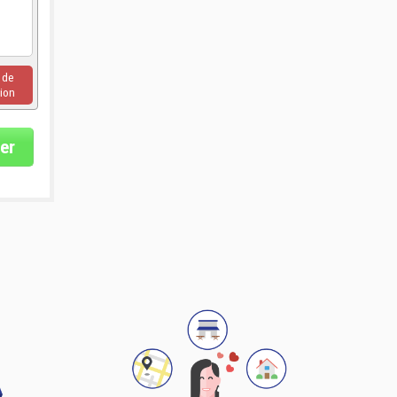
u de
ion
er