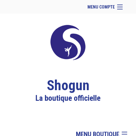
MENU COMPTE
Accueil
Retour à notre site
Facebook
Instagram
Se connecter
Panier (
vide
)
Shogun
La boutique officielle
MENU BOUTIQUE