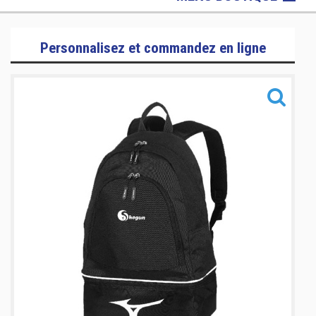
Kimonos Karaté
Personnalisez et commandez en ligne
Kimonos Judo
Protections Karaté
T-shirts, Debardeurs & Polos
Hoodies
Survêtements
Vestes & Blousons
Sacs
Accessoires